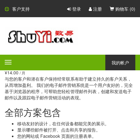
电子邮件营销服务
客户支持
登录
注册
购物车 (
0
)
使用我们的简单易用基于浏览
器（无需安装）的电子邮件营
销系统，快速和轻松地管理和
建立以及维护客户关系。
我的帐户
Toggle
navigation
¥14.00
/ 月
与您的客户和潜在客户保持经常联系有助于建立持久的客户关系，
从而增加盈利。 我们的电子邮件营销系统是一个用户友好的，完全
基于浏览器的程序，可帮助您轻松管理邮件列表，创建和发送电子
邮件以及跟踪电子邮件营销活动的表现。
全部方案包含
移动友好的设计，在任何设备都能完美的展示。
显示哪些邮件被打开、点击和共享的报告。
您的网站或 Facebook 页面的注册表单。