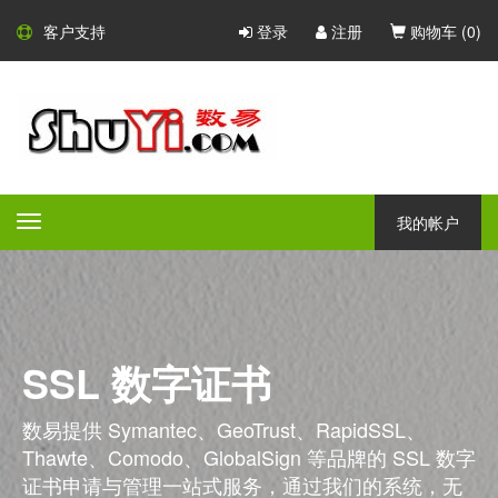
客户支持
登录
注册
购物车 (
0
)
我的帐户
Toggle
navigation
SSL 数字证书
数易提供 Symantec、GeoTrust、RapidSSL、
Thawte、Comodo、GlobalSign 等品牌的 SSL 数字
证书申请与管理一站式服务，通过我们的系统，无