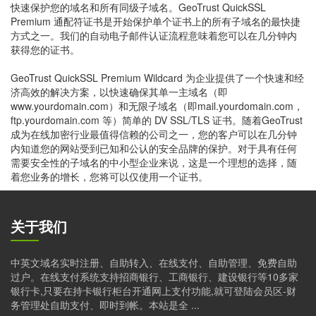
快速保护您的域名和所有同级子域名。GeoTrust QuickSSL
Premium 通配符证书是开始保护单个证书上的所有子域名的最快捷
方式之一。我们的自动电子邮件认证流程意味着您可以在几分钟内
获得您的证书。
GeoTrust QuickSSL Premium Wildcard 为企业提供了一个快速和经
济高效的解决方案，以快速确保其单一主域名（即
www.yourdomain.com）和无限子域名（即mail.yourdomain.com，
ftp.yourdomain.com 等）简单的 DV SSL/TLS 证书。随着GeoTrust
成为在线加密行业最值得信赖的公司之一，您的客户可以在几分钟
内知道您的网站受到已知和公认的安全品牌的保护。对于具有任何
需要安全性的子域名的中小型企业来说，这是一个理想的选择，随
着您业务的增长，您将可以仅使用一个证书。
关于我们
中英文域名实时注册、自助转入、在线支付、自助管理、免费自助
过户。在线支付系统支持招商银行、工商银行、建设银行等10多家
银行卡,只要在持卡银行柜台开通网上支付功能,就可登陆会员区-财
务管理处自助支付、即时到帐。本站是全 ...