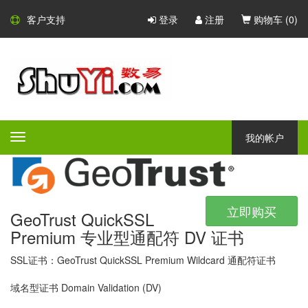
GeoTrust SSL 证书
客户支持
登录
注册
购物车 (
0
)
150 多个国家超过 50 万用户在
使用 GeoTrust SSL 证书
GeoTrust 是值得信赖的网络安全品牌之一。凭借对企业级加密解决
方案的高度专注，GeoTrust 非常适合希望在预算范围内保护其网站
我的帐户
Toggle
的任何公司或组织。
navigation
立即购买
GeoTrust QuickSSL
Premium 专业型通配符 DV 证书
SSL证书：GeoTrust QuickSSL Premium Wildcard 通配符证书
域名型证书 Domain Validation (DV)