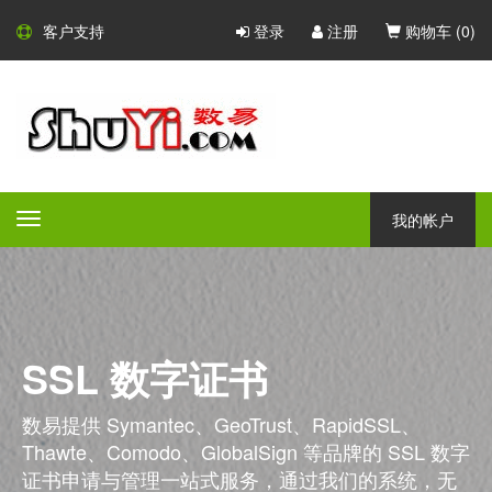
客户支持
登录
注册
购物车 (
0
)
我的帐户
Toggle
navigation
SSL 数字证书
数易提供 Symantec、GeoTrust、RapidSSL、
Thawte、Comodo、GlobalSign 等品牌的 SSL 数字
证书申请与管理一站式服务，通过我们的系统，无