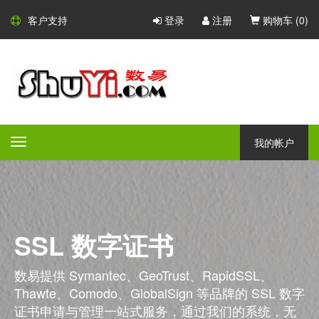
客户支持
登录
注册
购物车 (
0
)
我的帐户
Toggle
navigation
SSL 数字证书
数易提供 Symantec、GeoTrust、RapidSSL、
Thawte、Comodo、GlobalSign 等品牌的 SSL 数字
证书申请与管理一站式服务，通过我们的系统，无