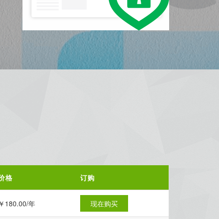
价格
订购
￥180.00/年
现在购买