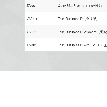
DV001
QuickSSL Premium（专业版）
OV001
True BusinessID（企业版）
OV002
True BusinessID Wildcard
EV001
True BusinessID with EV（EV