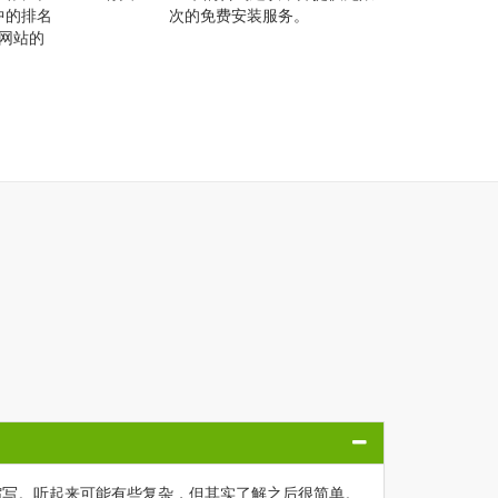
果中的排名
次的免费安装服务。
得网站的
Q
ayer) 的缩写。听起来可能有些复杂，但其实了解之后很简单。