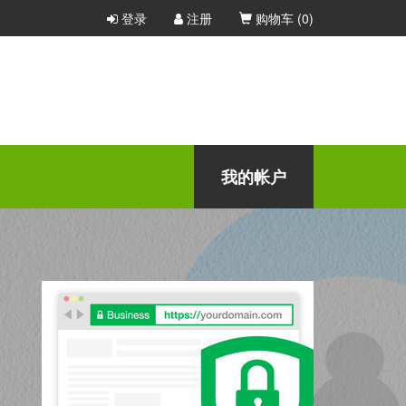
登录
注册
购物车 (
0
)
我的帐户