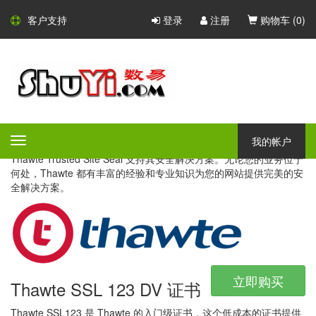
Thawte SSL 证书
客户支持
登录
注册
购物车 (
0
)
Thawte - 国际性的证书颁发机
构
Thawte 于 1995 年在南非成立，是一家专业的 SSL 证书颁发机
构。今天，它已经成为了一个值得信赖的网络安全品牌之一。同时
我的帐户
Toggle
提供 SSL 和代码签名证书，Thawte 以其多语言支持和国际认可的
navigation
Thawte Trusted Site Seal 支持其安全解决方案。无论您的业务位于
何处，Thawte 都有丰富的经验和专业知识为您的网站提供完美的安
全解决方案。
立即购买
Thawte SSL 123 DV 证书
Thawte SSL123 是 Thawte 的入门级证书，这个低成本的证书提供