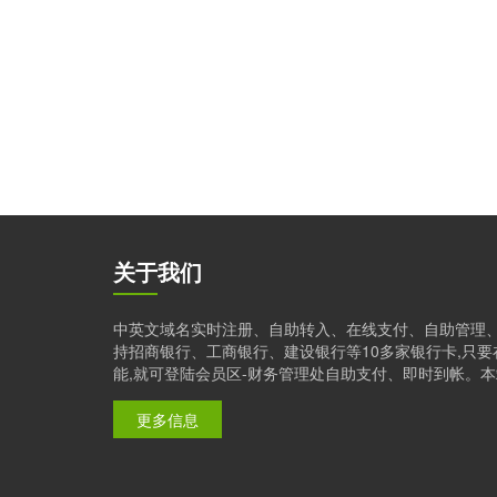
关于我们
中英文域名实时注册、自助转入、在线支付、自助管理
持招商银行、工商银行、建设银行等10多家银行卡,只
能,就可登陆会员区-财务管理处自助支付、即时到帐。本站是
更多信息